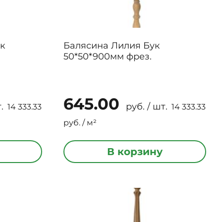
к
Балясина Лилия Бук
50*50*900мм фрез.
645.00
.
руб. / шт.
14 333.33
14 333.33
руб. / м²
В корзину