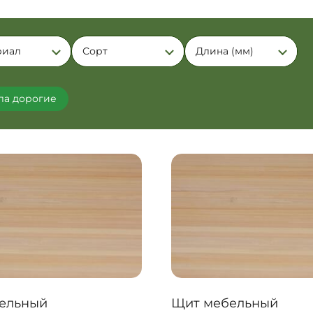
риал
Сорт
Длина (мм)
ла дорогие
ельный
Щит мебельный