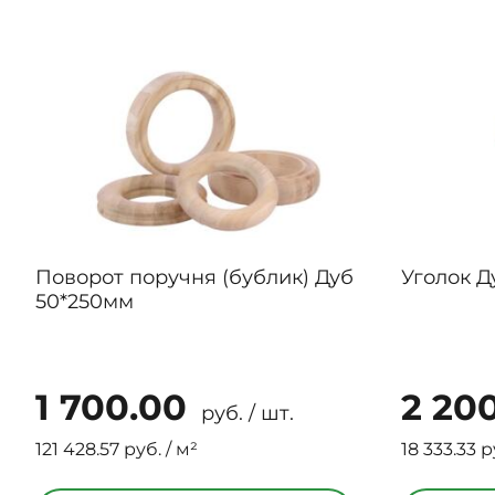
Поворот поручня (бублик) Дуб
Уголок Д
50*250мм
1 700.00
2 20
руб. / шт.
121 428.57 руб. / м²
18 333.33 р