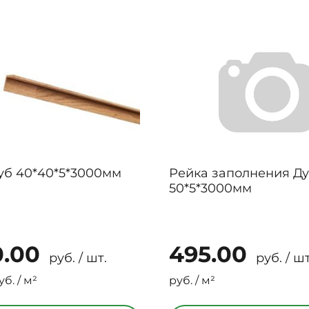
уб 40*40*5*3000мм
Рейка заполнения Д
50*5*3000мм
0.00
495.00
руб. / шт.
руб. / шт
уб. / м²
руб. / м²