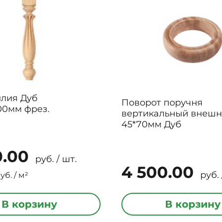
илия Дуб
Поворот поручня
80*80*1200мм фрез.
вертикальный внеш
45*70мм Дуб
0.00
руб. / шт.
4 500.00
руб. 
уб. / м²
В корзину
В корзину