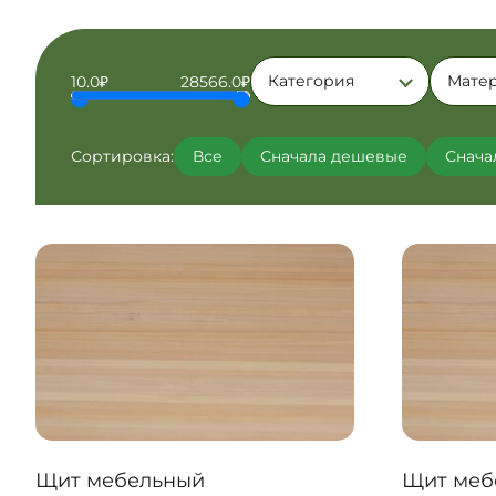
Категория
Мате
10.0₽
28566.0₽
Сортировка:
Все
Сначала дешевые
Снача
Щит мебельный
Щит меб